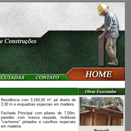
Residência com 3.150,00 m², pé direito de
3,30 m e esquadrias especiais em madeira.
Fachada Principal com pilares de 7,00m,
paredes com massa raspada, molduras
"cachorros" pintados e caixilhos especiais
em madeira.
...
Bangalô