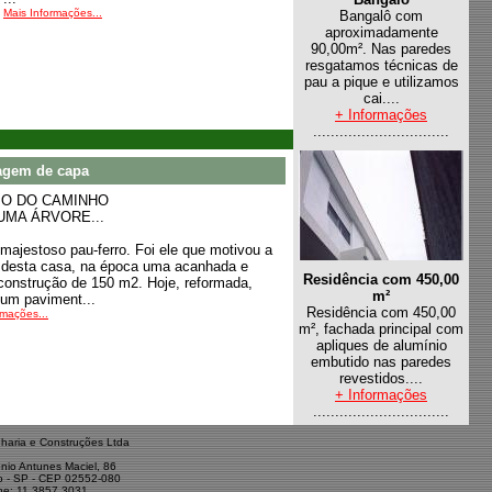
Mais Informações...
Bangalô com
aproximadamente
90,00m². Nas paredes
resgatamos técnicas de
pau a pique e utilizamos
cai....
+ Informações
...............................
agem de capa
IO DO CAMINHO
UMA ÁRVORE...
majestoso pau-ferro. Foi ele que motivou a
desta casa, na época uma acanhada e
Residência com 450,00
construção de 150 m2. Hoje, reformada,
m²
um paviment...
Residência com 450,00
rmações...
m², fachada principal com
apliques de alumínio
embutido nas paredes
revestidos....
+ Informações
...............................
aria e Construções Ltda
nio Antunes Maciel, 86
o - SP - CEP 02552-080
ne: 11 3857.3031