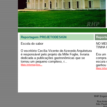
Reportagem PROJETODESIGN
Report
Escola do sabor
NO ME
TINHA 
O escritório Cecília Vicente de Azevedo Arquitetura
é responsável pelo projeto da Mille Foglie, livraria
Era um 
dedicada a publicações gastronômicas que se
compra 
tornou um pequeno complexo, r...
escura 
Mais Informações...
ganhou 
Mais Info
RHP Engenh
Rua Anto
São Paul
Fo