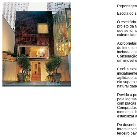
Reportage
Escola do s
O escritóri
projeto da 
que se tor
café/restaur
A proprietár
definir o te
fachada est
Consolação,
um imóvel ex
Cecília exp
inicialment
agilidade a
ela supera 
naturalidade
Devido à pe
pela legisla
com placas 
Compradas 
momento da
estabilizar a
De desenho 
foram inser
terceiro pa