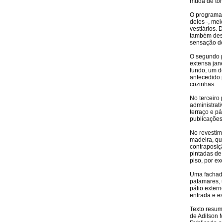
muda de tom
O programa 
deles -, mei
vestiários. 
também dese
sensação de
O segundo pi
extensa jane
fundo, um 
antecedido p
cozinhas.
No terceiro
administrat
terraço e p
publicações
No revestim
madeira, qu
contraposiç
pintadas de
piso, por e
Uma fachada
patamares, 
pátio exter
entrada e e
Texto resum
de Adilson