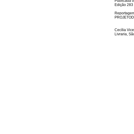
Publicada 
Edição 283
Reportagem
PROJETODE
Cecília Vic
Livraria, S